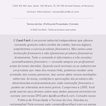
7265 NE 4th Ave, Suite 102 Miami, FL 33138 United States of America
Contact Information:
contato@cardfacil.com
Termos de Uso
Política de Privacidade
Contato
© 2026 Cardfácil - Todos os direitos reservados
O
Card Fácil
é um portal editorial independente que oferece
conteúdo gratuito sobre cartões de crédito, bancos digitais,
empréstimos e outros produtos financeiros. Não somos uma
instituição financeira e não oferecemos produtos financeiros
diretamente. Todo o conteúdo é informativo e não constitui
aconselhamento financeiro — consulte sempre um profissional
antes de tomar decisões. Quando você contrata ou se cadastra em
um produto por meio dos nossos links, podemos receber uma
comissão dos nossos parceiros. Isso nunca afeta nossas avaliações
editoriais. As taxas, condições e aprovações dos produtos são
determinadas exclusivamente por cada instituição financeira e
podem ser alteradas sem aviso prévio. Cumprimos a LGPD. Você
pode exercer seus direitos sobre seus dados pessoais entrando em
contato com nosso DPO pelo
dpo@cardfacil.com
. Consulte nossa
Política de Privacidade
e
Termos de Uso
. Dúvidas ou
reclamações? Fale conosco pelo
contato@cardfacil.com
ou acesse