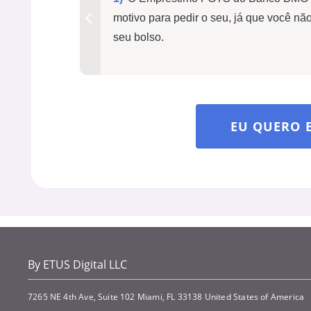
motivo para pedir o seu, já que você nã
seu bolso.
EU QUERO 
By ETUS Digital LLC
7265 NE 4th Ave, Suite 102 Miami, FL 33138 United States of America