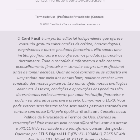
Contact Information:
contato@cardfacil.com
Termos de Uso
Política de Privacidade
Contato
© 2026 Cardfácil - Todos os direitos reservados
O
Card Fácil
é um portal editorial independente que oferece
conteúdo gratuito sobre cartões de crédito, bancos digitais,
empréstimos e outros produtos financeiros. Não somos uma
instituição financeira e não oferecemos produtos financeiros
diretamente. Todo o conteúdo é informativo e não constitui
aconselhamento financeiro — consulte sempre um profissional
antes de tomar decisões. Quando você contrata ou se cadastra em
um produto por meio dos nossos links, podemos receber uma
comissão dos nossos parceiros. Isso nunca afeta nossas avaliações
editoriais. As taxas, condições e aprovações dos produtos são
determinadas exclusivamente por cada instituição financeira e
podem ser alteradas sem aviso prévio. Cumprimos a LGPD. Você
pode exercer seus direitos sobre seus dados pessoais entrando em
contato com nosso DPO pelo
dpo@cardfacil.com
. Consulte nossa
Política de Privacidade
e
Termos de Uso
. Dúvidas ou
reclamações? Fale conosco pelo
contato@cardfacil.com
ou acesse
o PROCON do seu estado ou a plataforma
consumidor.gov.br
.
Operado por
ETUS Digital LLC
(EIN: 61-1934641), 7265 NE 4th
Ave, Suite 102, Miami, FL 33138, Estados Unidos.