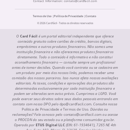
Contact Information:
contato@cardfacil.com
Termos de Uso
Política de Privacidade
Contato
© 2026 Cardfácil - Todos os direitos reservados
O
Card Fácil
é um portal editorial independente que oferece
conteúdo gratuito sobre cartões de crédito, bancos digitais,
empréstimos e outros produtos financeiros. Não somos uma
instituição financeira e não oferecemos produtos financeiros
diretamente. Todo o conteúdo é informativo e não constitui
aconselhamento financeiro — consulte sempre um profissional
antes de tomar decisões. Quando você contrata ou se cadastra em
um produto por meio dos nossos links, podemos receber uma
comissão dos nossos parceiros. Isso nunca afeta nossas avaliações
editoriais. As taxas, condições e aprovações dos produtos são
determinadas exclusivamente por cada instituição financeira e
podem ser alteradas sem aviso prévio. Cumprimos a LGPD. Você
pode exercer seus direitos sobre seus dados pessoais entrando em
contato com nosso DPO pelo
dpo@cardfacil.com
. Consulte nossa
Política de Privacidade
e
Termos de Uso
. Dúvidas ou
reclamações? Fale conosco pelo
contato@cardfacil.com
ou acesse
o PROCON do seu estado ou a plataforma
consumidor.gov.br
.
Operado por
ETUS Digital LLC
(EIN: 61-1934641), 7265 NE 4th