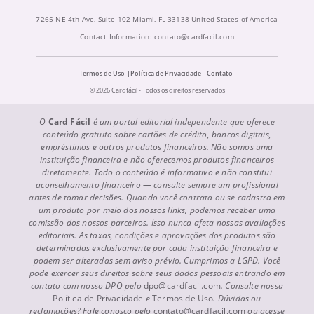
7265 NE 4th Ave, Suite 102 Miami, FL 33138 United States of America
Contact Information:
contato@cardfacil.com
Termos de Uso
Política de Privacidade
Contato
© 2026 Cardfácil - Todos os direitos reservados
O
Card Fácil
é um portal editorial independente que oferece
conteúdo gratuito sobre cartões de crédito, bancos digitais,
empréstimos e outros produtos financeiros. Não somos uma
instituição financeira e não oferecemos produtos financeiros
diretamente. Todo o conteúdo é informativo e não constitui
aconselhamento financeiro — consulte sempre um profissional
antes de tomar decisões. Quando você contrata ou se cadastra em
um produto por meio dos nossos links, podemos receber uma
comissão dos nossos parceiros. Isso nunca afeta nossas avaliações
editoriais. As taxas, condições e aprovações dos produtos são
determinadas exclusivamente por cada instituição financeira e
podem ser alteradas sem aviso prévio. Cumprimos a LGPD. Você
pode exercer seus direitos sobre seus dados pessoais entrando em
contato com nosso DPO pelo
dpo@cardfacil.com
. Consulte nossa
Política de Privacidade
e
Termos de Uso
. Dúvidas ou
reclamações? Fale conosco pelo
contato@cardfacil.com
ou acesse