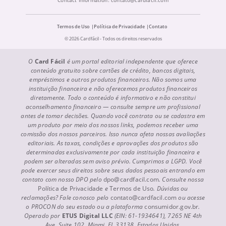
Contact Information:
contato@cardfacil.com
Termos de Uso
Política de Privacidade
Contato
© 2026 Cardfácil - Todos os direitos reservados
O
Card Fácil
é um portal editorial independente que oferece
conteúdo gratuito sobre cartões de crédito, bancos digitais,
empréstimos e outros produtos financeiros. Não somos uma
instituição financeira e não oferecemos produtos financeiros
diretamente. Todo o conteúdo é informativo e não constitui
aconselhamento financeiro — consulte sempre um profissional
antes de tomar decisões. Quando você contrata ou se cadastra em
um produto por meio dos nossos links, podemos receber uma
comissão dos nossos parceiros. Isso nunca afeta nossas avaliações
editoriais. As taxas, condições e aprovações dos produtos são
determinadas exclusivamente por cada instituição financeira e
podem ser alteradas sem aviso prévio. Cumprimos a LGPD. Você
pode exercer seus direitos sobre seus dados pessoais entrando em
contato com nosso DPO pelo
dpo@cardfacil.com
. Consulte nossa
Política de Privacidade
e
Termos de Uso
. Dúvidas ou
reclamações? Fale conosco pelo
contato@cardfacil.com
ou acesse
o PROCON do seu estado ou a plataforma
consumidor.gov.br
.
Operado por
ETUS Digital LLC
(EIN: 61-1934641), 7265 NE 4th
Ave, Suite 102, Miami, FL 33138, Estados Unidos.