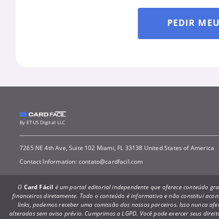
PEDIR ME
By ETUS Digital LLC
7265 NE 4th Ave, Suite 102 Miami, FL 33138 United States of America
Contact Information:
contato@cardfacil.com
O
Card Fácil
é um portal editorial independente que oferece conteúdo grat
financeiros diretamente. Todo o conteúdo é informativo e não constitui ac
links, podemos receber uma comissão dos nossos parceiros. Isso nunca afet
alteradas sem aviso prévio. Cumprimos a LGPD. Você pode exercer seus dire