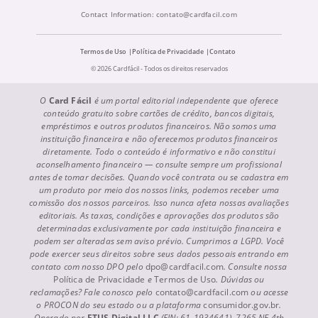
Contact Information:
contato@cardfacil.com
Termos de Uso
Política de Privacidade
Contato
© 2026 Cardfácil - Todos os direitos reservados
O
Card Fácil
é um portal editorial independente que oferece
conteúdo gratuito sobre cartões de crédito, bancos digitais,
empréstimos e outros produtos financeiros. Não somos uma
instituição financeira e não oferecemos produtos financeiros
diretamente. Todo o conteúdo é informativo e não constitui
aconselhamento financeiro — consulte sempre um profissional
antes de tomar decisões. Quando você contrata ou se cadastra em
um produto por meio dos nossos links, podemos receber uma
comissão dos nossos parceiros. Isso nunca afeta nossas avaliações
editoriais. As taxas, condições e aprovações dos produtos são
determinadas exclusivamente por cada instituição financeira e
podem ser alteradas sem aviso prévio. Cumprimos a LGPD. Você
pode exercer seus direitos sobre seus dados pessoais entrando em
contato com nosso DPO pelo
dpo@cardfacil.com
. Consulte nossa
Política de Privacidade
e
Termos de Uso
. Dúvidas ou
reclamações? Fale conosco pelo
contato@cardfacil.com
ou acesse
o PROCON do seu estado ou a plataforma
consumidor.gov.br
.
Operado por
ETUS Digital LLC
(EIN: 61-1934641), 7265 NE 4th