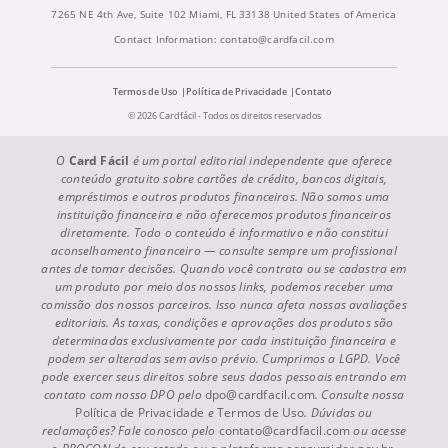
7265 NE 4th Ave, Suite 102 Miami, FL 33138 United States of America
Contact Information:
contato@cardfacil.com
Termos de Uso
Política de Privacidade
Contato
© 2026 Cardfácil - Todos os direitos reservados
O
Card Fácil
é um portal editorial independente que oferece
conteúdo gratuito sobre cartões de crédito, bancos digitais,
empréstimos e outros produtos financeiros. Não somos uma
instituição financeira e não oferecemos produtos financeiros
diretamente. Todo o conteúdo é informativo e não constitui
aconselhamento financeiro — consulte sempre um profissional
antes de tomar decisões. Quando você contrata ou se cadastra em
um produto por meio dos nossos links, podemos receber uma
comissão dos nossos parceiros. Isso nunca afeta nossas avaliações
editoriais. As taxas, condições e aprovações dos produtos são
determinadas exclusivamente por cada instituição financeira e
podem ser alteradas sem aviso prévio. Cumprimos a LGPD. Você
pode exercer seus direitos sobre seus dados pessoais entrando em
contato com nosso DPO pelo
dpo@cardfacil.com
. Consulte nossa
Política de Privacidade
e
Termos de Uso
. Dúvidas ou
reclamações? Fale conosco pelo
contato@cardfacil.com
ou acesse