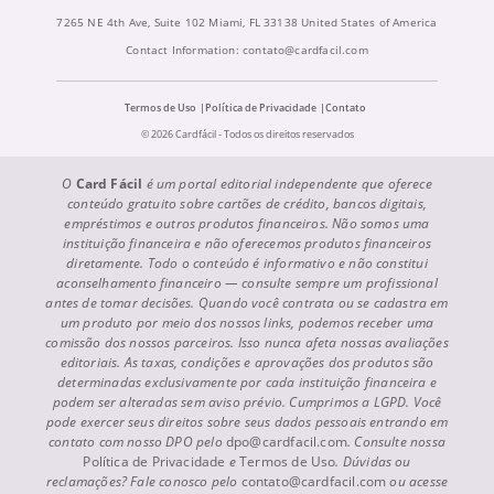
7265 NE 4th Ave, Suite 102 Miami, FL 33138 United States of America
Contact Information:
contato@cardfacil.com
Termos de Uso
Política de Privacidade
Contato
© 2026 Cardfácil - Todos os direitos reservados
O
Card Fácil
é um portal editorial independente que oferece
conteúdo gratuito sobre cartões de crédito, bancos digitais,
empréstimos e outros produtos financeiros. Não somos uma
instituição financeira e não oferecemos produtos financeiros
diretamente. Todo o conteúdo é informativo e não constitui
aconselhamento financeiro — consulte sempre um profissional
antes de tomar decisões. Quando você contrata ou se cadastra em
um produto por meio dos nossos links, podemos receber uma
comissão dos nossos parceiros. Isso nunca afeta nossas avaliações
editoriais. As taxas, condições e aprovações dos produtos são
determinadas exclusivamente por cada instituição financeira e
podem ser alteradas sem aviso prévio. Cumprimos a LGPD. Você
pode exercer seus direitos sobre seus dados pessoais entrando em
contato com nosso DPO pelo
dpo@cardfacil.com
. Consulte nossa
Política de Privacidade
e
Termos de Uso
. Dúvidas ou
reclamações? Fale conosco pelo
contato@cardfacil.com
ou acesse