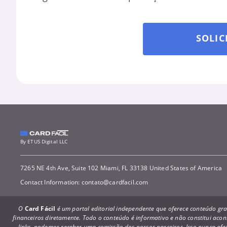
SOLIC
By ETUS Digital LLC
7265 NE 4th Ave, Suite 102 Miami, FL 33138 United States of America
Contact Information:
contato@cardfacil.com
O
Card Fácil
é um portal editorial independente que oferece conteúdo grat
financeiros diretamente. Todo o conteúdo é informativo e não constitui ac
links, podemos receber uma comissão dos nossos parceiros. Isso nunca afet