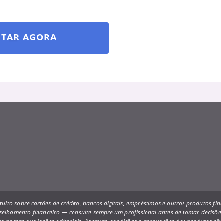
ITAR AGORA
uito sobre cartões de crédito, bancos digitais, empréstimos e outros produtos f
onselhamento financeiro — consulte sempre um profissional antes de tomar decis
a nossas avaliações editoriais. As taxas, condições e aprovações dos produtos s