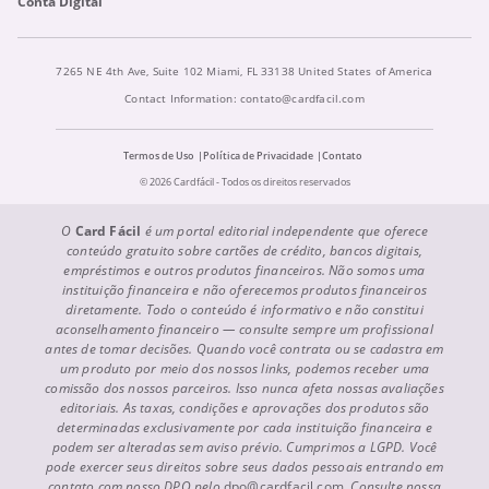
Conta Digital
7265 NE 4th Ave, Suite 102 Miami, FL 33138 United States of America
Contact Information:
contato@cardfacil.com
Termos de Uso
Política de Privacidade
Contato
© 2026 Cardfácil - Todos os direitos reservados
O
Card Fácil
é um portal editorial independente que oferece
conteúdo gratuito sobre cartões de crédito, bancos digitais,
empréstimos e outros produtos financeiros. Não somos uma
instituição financeira e não oferecemos produtos financeiros
diretamente. Todo o conteúdo é informativo e não constitui
aconselhamento financeiro — consulte sempre um profissional
antes de tomar decisões. Quando você contrata ou se cadastra em
um produto por meio dos nossos links, podemos receber uma
comissão dos nossos parceiros. Isso nunca afeta nossas avaliações
editoriais. As taxas, condições e aprovações dos produtos são
determinadas exclusivamente por cada instituição financeira e
podem ser alteradas sem aviso prévio. Cumprimos a LGPD. Você
pode exercer seus direitos sobre seus dados pessoais entrando em
contato com nosso DPO pelo
dpo@cardfacil.com
. Consulte nossa