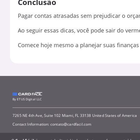
Conclusão
Pagar contas atrasadas sem prejudicar o orça
Ao seguir essas dicas, você pode sair do ver
Comece hoje mesmo a planejar suas finanças e
By ETUS Digital LLC
7265 NE 4th Ave, Suite 102 Miami, FL 33138 United States of America
Contact Information:
contato@cardfacil.com