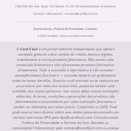
7265 NE 4th Ave, Suite 102 Miami, FL 33138 United States of America
Contact Information:
contato@cardfacil.com
Termos de Uso
Política de Privacidade
Contato
© 2026 Cardfácil - Todos os direitos reservados
O
Card Fácil
é um portal editorial independente que oferece
conteúdo gratuito sobre cartões de crédito, bancos digitais,
empréstimos e outros produtos financeiros. Não somos uma
instituição financeira e não oferecemos produtos financeiros
diretamente. Todo o conteúdo é informativo e não constitui
aconselhamento financeiro — consulte sempre um profissional
antes de tomar decisões. Quando você contrata ou se cadastra em
um produto por meio dos nossos links, podemos receber uma
comissão dos nossos parceiros. Isso nunca afeta nossas avaliações
editoriais. As taxas, condições e aprovações dos produtos são
determinadas exclusivamente por cada instituição financeira e
podem ser alteradas sem aviso prévio. Cumprimos a LGPD. Você
pode exercer seus direitos sobre seus dados pessoais entrando em
contato com nosso DPO pelo
dpo@cardfacil.com
. Consulte nossa
Política de Privacidade
e
Termos de Uso
. Dúvidas ou
reclamações? Fale conosco pelo
contato@cardfacil.com
ou acesse