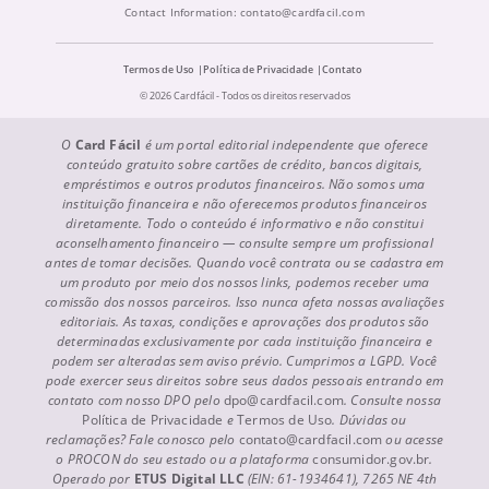
Contact Information:
contato@cardfacil.com
Termos de Uso
Política de Privacidade
Contato
© 2026 Cardfácil - Todos os direitos reservados
O
Card Fácil
é um portal editorial independente que oferece
conteúdo gratuito sobre cartões de crédito, bancos digitais,
empréstimos e outros produtos financeiros. Não somos uma
instituição financeira e não oferecemos produtos financeiros
diretamente. Todo o conteúdo é informativo e não constitui
aconselhamento financeiro — consulte sempre um profissional
antes de tomar decisões. Quando você contrata ou se cadastra em
um produto por meio dos nossos links, podemos receber uma
comissão dos nossos parceiros. Isso nunca afeta nossas avaliações
editoriais. As taxas, condições e aprovações dos produtos são
determinadas exclusivamente por cada instituição financeira e
podem ser alteradas sem aviso prévio. Cumprimos a LGPD. Você
pode exercer seus direitos sobre seus dados pessoais entrando em
contato com nosso DPO pelo
dpo@cardfacil.com
. Consulte nossa
Política de Privacidade
e
Termos de Uso
. Dúvidas ou
reclamações? Fale conosco pelo
contato@cardfacil.com
ou acesse
o PROCON do seu estado ou a plataforma
consumidor.gov.br
.
Operado por
ETUS Digital LLC
(EIN: 61-1934641), 7265 NE 4th