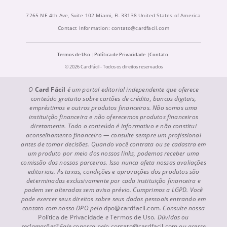
7265 NE 4th Ave, Suite 102 Miami, FL 33138 United States of America
Contact Information:
contato@cardfacil.com
Termos de Uso
Política de Privacidade
Contato
© 2026 Cardfácil - Todos os direitos reservados
O
Card Fácil
é um portal editorial independente que oferece
conteúdo gratuito sobre cartões de crédito, bancos digitais,
empréstimos e outros produtos financeiros. Não somos uma
instituição financeira e não oferecemos produtos financeiros
diretamente. Todo o conteúdo é informativo e não constitui
aconselhamento financeiro — consulte sempre um profissional
antes de tomar decisões. Quando você contrata ou se cadastra em
um produto por meio dos nossos links, podemos receber uma
comissão dos nossos parceiros. Isso nunca afeta nossas avaliações
editoriais. As taxas, condições e aprovações dos produtos são
determinadas exclusivamente por cada instituição financeira e
podem ser alteradas sem aviso prévio. Cumprimos a LGPD. Você
pode exercer seus direitos sobre seus dados pessoais entrando em
contato com nosso DPO pelo
dpo@cardfacil.com
. Consulte nossa
Política de Privacidade
e
Termos de Uso
. Dúvidas ou
reclamações? Fale conosco pelo
contato@cardfacil.com
ou acesse