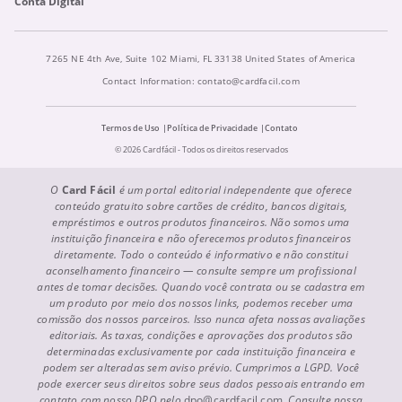
Conta Digital
7265 NE 4th Ave, Suite 102 Miami, FL 33138 United States of America
Contact Information:
contato@cardfacil.com
Termos de Uso
Política de Privacidade
Contato
© 2026 Cardfácil - Todos os direitos reservados
O
Card Fácil
é um portal editorial independente que oferece
conteúdo gratuito sobre cartões de crédito, bancos digitais,
empréstimos e outros produtos financeiros. Não somos uma
instituição financeira e não oferecemos produtos financeiros
diretamente. Todo o conteúdo é informativo e não constitui
aconselhamento financeiro — consulte sempre um profissional
antes de tomar decisões. Quando você contrata ou se cadastra em
um produto por meio dos nossos links, podemos receber uma
comissão dos nossos parceiros. Isso nunca afeta nossas avaliações
editoriais. As taxas, condições e aprovações dos produtos são
determinadas exclusivamente por cada instituição financeira e
podem ser alteradas sem aviso prévio. Cumprimos a LGPD. Você
pode exercer seus direitos sobre seus dados pessoais entrando em
contato com nosso DPO pelo
dpo@cardfacil.com
. Consulte nossa