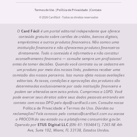
Termos de Uso
Política de Privacidade
Contato
© 2026 Cardfácil - Todos os direitos reservados
O
Card Fácil
é um portal editorial independente que oferece
conteúdo gratuito sobre cartões de crédito, bancos digitais,
empréstimos e outros produtos financeiros. Não somos uma
instituição financeira e não oferecemos produtos financeiros
diretamente. Todo o conteúdo é informativo e não constitui
aconselhamento financeiro — consulte sempre um profissional
antes de tomar decisões. Quando você contrata ou se cadastra em
um produto por meio dos nossos links, podemos receber uma
comissão dos nossos parceiros. Isso nunca afeta nossas avaliações
editoriais. As taxas, condições e aprovações dos produtos são
determinadas exclusivamente por cada instituição financeira e
podem ser alteradas sem aviso prévio. Cumprimos a LGPD. Você
pode exercer seus direitos sobre seus dados pessoais entrando em
contato com nosso DPO pelo
dpo@cardfacil.com
. Consulte nossa
Política de Privacidade
e
Termos de Uso
. Dúvidas ou
reclamações? Fale conosco pelo
contato@cardfacil.com
ou acesse
o PROCON do seu estado ou a plataforma
consumidor.gov.br
.
Operado por
ETUS Digital LLC
(EIN: 61-1934641), 7265 NE 4th
Ave, Suite 102, Miami, FL 33138, Estados Unidos.