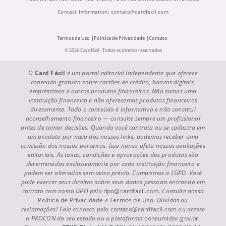
Contact Information:
contato@cardfacil.com
Termos de Uso
Política de Privacidade
Contato
© 2026 Cardfácil - Todos os direitos reservados
O
Card Fácil
é um portal editorial independente que oferece
conteúdo gratuito sobre cartões de crédito, bancos digitais,
empréstimos e outros produtos financeiros. Não somos uma
instituição financeira e não oferecemos produtos financeiros
diretamente. Todo o conteúdo é informativo e não constitui
aconselhamento financeiro — consulte sempre um profissional
antes de tomar decisões. Quando você contrata ou se cadastra em
um produto por meio dos nossos links, podemos receber uma
comissão dos nossos parceiros. Isso nunca afeta nossas avaliações
editoriais. As taxas, condições e aprovações dos produtos são
determinadas exclusivamente por cada instituição financeira e
podem ser alteradas sem aviso prévio. Cumprimos a LGPD. Você
pode exercer seus direitos sobre seus dados pessoais entrando em
contato com nosso DPO pelo
dpo@cardfacil.com
. Consulte nossa
Política de Privacidade
e
Termos de Uso
. Dúvidas ou
reclamações? Fale conosco pelo
contato@cardfacil.com
ou acesse
o PROCON do seu estado ou a plataforma
consumidor.gov.br
.