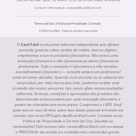
Contact Information:
contato@cardfacil.com
Termos de Uso
Política de Privacidade
Contato
© 2026 Cardfácil - Todos os direitos reservados
O
Card Fácil
é um portal editorial independente que oferece
conteúdo gratuito sobre cartões de crédito, bancos digitais,
empréstimos e outros produtos financeiros. Não somos uma
instituição financeira e não oferecemos produtos financeiros
diretamente. Todo o conteúdo é informativo e não constitui
aconselhamento financeiro — consulte sempre um profissional
antes de tomar decisões. Quando você contrata ou se cadastra em
um produto por meio dos nossos links, podemos receber uma
comissão dos nossos parceiros. Isso nunca afeta nossas avaliações
editoriais. As taxas, condições e aprovações dos produtos são
determinadas exclusivamente por cada instituição financeira e
podem ser alteradas sem aviso prévio. Cumprimos a LGPD. Você
pode exercer seus direitos sobre seus dados pessoais entrando em
contato com nosso DPO pelo
dpo@cardfacil.com
. Consulte nossa
Política de Privacidade
e
Termos de Uso
. Dúvidas ou
reclamações? Fale conosco pelo
contato@cardfacil.com
ou acesse
o PROCON do seu estado ou a plataforma
consumidor.gov.br
.